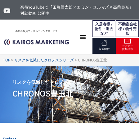
楽待YouTubeで「田端信太郎×エミン・ユルマズ×高桑良充」
対談動画 公開中
入居者様 /
不動産会社
物件・退去
様 / 物件売
不動産投資コンサルティングサービス
など
却
セミナー
お問い合わせ
収益物件
資料請求
TOP
>
リスクを低減したクロノスシリーズ
>
CHRONOS豊玉北
リスクを低減したクロノスシリーズ
CHRONOS豊玉北