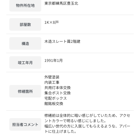
東京都練馬区豊玉北
物件所在地
1K×8戸
部屋数
木造スレート葺2階建
構造
1991年1月
竣工年月
外壁塗装
内装工事
共用灯本体交換
修繕箇所
集合ポスト交換
宅配ボックス
館銘板交換
修繕前は全体的に暗い感じがしていたため、アクセ
ントカラーで明るい感じにしました。
担当者コメント
幅広い世代の方に入居してもらえるような、アパー
トに仕上げました。