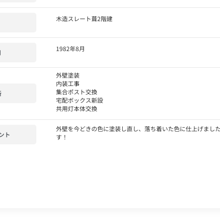
木造スレート葺2階建
1982年8月
月
外壁塗装
内装工事
集合ポスト交換
所
宅配ボックス新設
共用灯本体交換
外壁を今どきの色に塗装し直し、落ち着いた色に仕上げまし
ント
す！