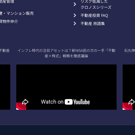
動産管理
リスク低減した
クロノスシリーズ
建・マンション販売
不動産投資 FAQ
貸物件仲介
不動産 用語集
不動産
インフレ時代の注目アセットは？新NISA民の次の一手「不動
石丸伸
産×株式」戦略を徹底議論