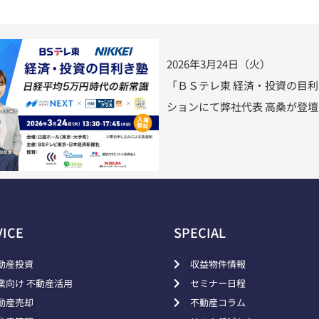
2026年3月24日（火）
「ＢＳテレ東 経済・投資の目
ションにて弊社代表 高桑が登
VICE
SPECIAL
動産投資
収益物件情報
業向け 不動産活用
セミナー日程
動産売却
不動産コラム