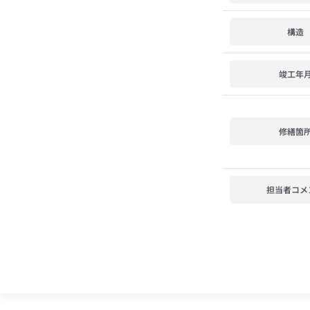
構造
竣工年
修繕箇
担当者コメ