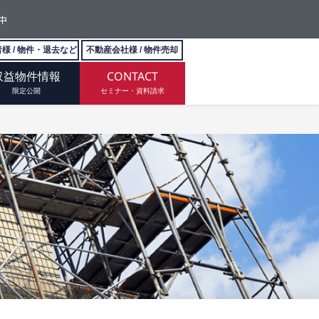
中
様 / 物件・退去など
不動産会社様 / 物件売却
収益物件情報
CONTACT
限定公開
セミナー・資料請求