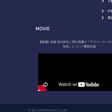
不
戸
賃
MOVIE
【激論】田端 信太郎氏と弊社高桑が「サラリーマンの
投資」について徹底討論
© 2011-2026 Kairos AI Co.,Ltd.