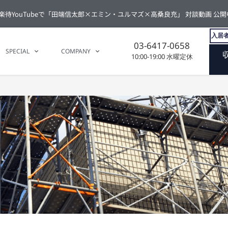
楽待YouTubeで「田端信太郎×エミン・ユルマズ×高桑良充」 対談動画 公開
入居者
03-6417-0658
SPECIAL
COMPANY
10:00-19:00 水曜定休