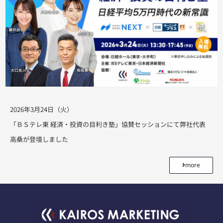
2026年3月24日（火）
「ＢＳテレ東 経済・投資の目利き塾」協賛セッションにて弊社代表
高桑が登壇しました
more