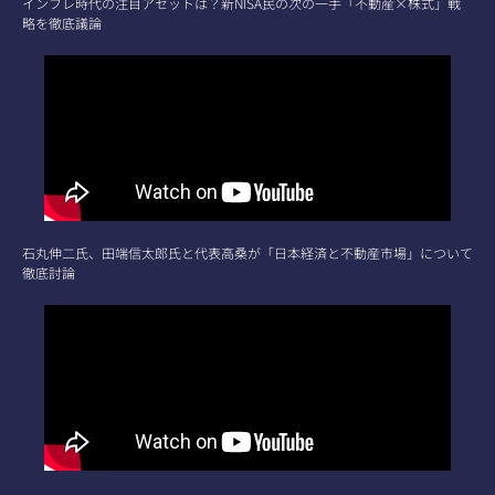
インフレ時代の注目アセットは？新NISA民の次の一手「不動産×株式」戦
略を徹底議論
石丸伸二氏、田端信太郎氏と代表高桑が「日本経済と不動産市場」について
徹底討論