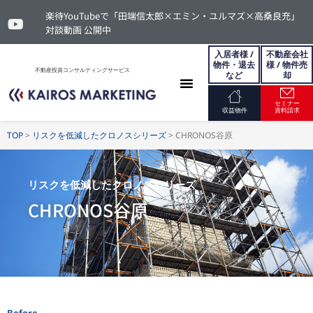
楽待YouTubeで「田端信太郎×エミン・ユルマズ×高桑良充」
対談動画 公開中
入居者様 /
不動産会社
物件・退去
様 / 物件売
不動産投資コンサルティングサービス
など
却
セミナー
お問い合わせ
収益物件
資料請求
TOP
>
リスクを低減したクロノスシリーズ
>
CHRONOS谷原
リスクを低減したクロノスシリーズ
CHRONOS谷原