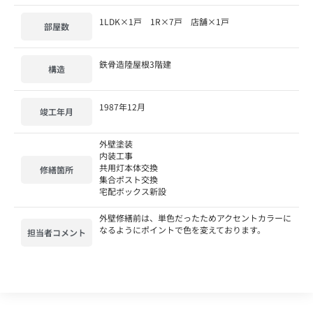
1LDK×1戸 1R×7戸 店舗×1戸
部屋数
鉄骨造陸屋根3階建
構造
1987年12月
竣工年月
外壁塗装
内装工事
共用灯本体交換
修繕箇所
集合ポスト交換
宅配ボックス新設
外壁修繕前は、単色だったためアクセントカラーに
なるようにポイントで色を変えております。
担当者コメント