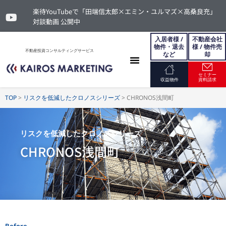
楽待YouTubeで「田端信太郎×エミン・ユルマズ×高桑良充」
対談動画 公開中
入居者様 /
不動産会社
物件・退去
様 / 物件売
不動産投資コンサルティングサービス
など
却
セミナー
お問い合わせ
収益物件
資料請求
TOP
>
リスクを低減したクロノスシリーズ
>
CHRONOS浅間町
リスクを低減したクロノスシリーズ
CHRONOS浅間町