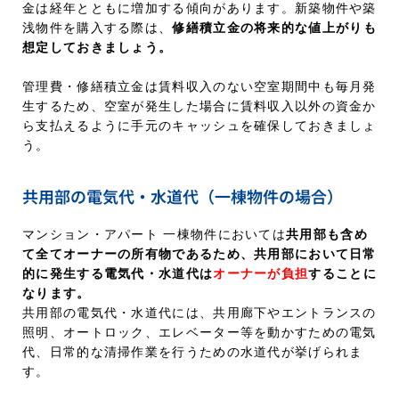
金は経年とともに増加する傾向があります。新築物件や築
浅物件を購入する際は、
修繕積立金の将来的な値上がりも
想定しておきましょう。
管理費・修繕積立金は賃料収入のない空室期間中も毎月発
生するため、空室が発生した場合に賃料収入以外の資金か
ら支払えるように手元のキャッシュを確保しておきましょ
う。
共用部の電気代・水道代（一棟物件の場合）
マンション・アパート 一棟物件においては
共用部も含め
て全てオーナーの所有物であるため、共用部において日常
的に発生する電気代・水道代は
オーナーが負担
することに
なります。
共用部の電気代・水道代には、共用廊下やエントランスの
照明、オートロック、エレベーター等を動かすための電気
代、日常的な清掃作業を行うための水道代が挙げられま
す。