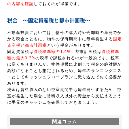
の内容を確認
しておくのが得策です。
税金 ～固定資産税と都市計画税～
不動産投資においては、物件の購入時や売却時の単発でか
かる税金とともに、物件の保有期間中に毎年発生する
固定
資産税
と
都市計画税
という税金があります。
固定資産税は
課税標準額の1.4%
、都市計画税は
課税標準
額の最大0.3%
の税率で課税されるのが一般的です。税率
は高くありませんが、物件規模に比例して税金の絶対額が
高額になることも想定されるため、毎年のランニングコス
トとしてキャッシュフロープランに織り込んでおく必要が
あります。
税金は賃料収入のない空室期間中も毎年発生するため、空
室が発生した場合に賃料収入以外の資金から支払えるよう
に手元のキャッシュを確保しておきましょう。
関連コラム