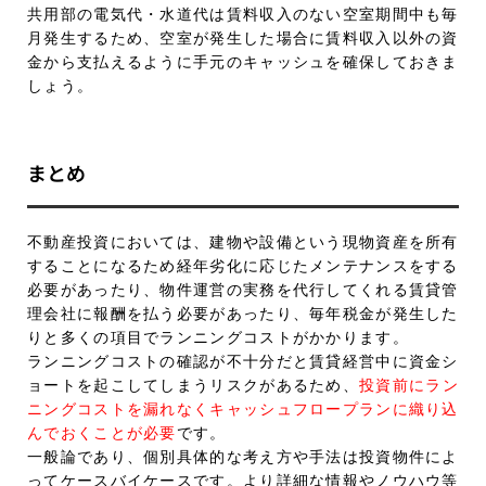
共用部の電気代・水道代は賃料収入のない空室期間中も毎
月発生するため、空室が発生した場合に賃料収入以外の資
金から支払えるように手元のキャッシュを確保しておきま
しょう。
まとめ
不動産投資においては、建物や設備という現物資産を所有
することになるため経年劣化に応じたメンテナンスをする
必要があったり、物件運営の実務を代行してくれる賃貸管
理会社に報酬を払う必要があったり、毎年税金が発生した
りと多くの項目でランニングコストがかかります。
ランニングコストの確認が不十分だと賃貸経営中に資金シ
ョートを起こしてしまうリスクがあるため、
投資前にラン
ニングコストを漏れなくキャッシュフロープランに織り込
んでおくことが必要
です。
一般論であり、個別具体的な考え方や手法は投資物件によ
ってケースバイケースです。より詳細な情報やノウハウ等