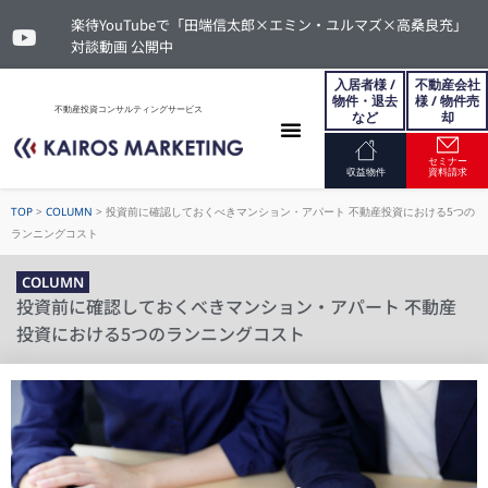
楽待YouTubeで「田端信太郎×エミン・ユルマズ×高桑良充」
対談動画 公開中
入居者様 /
不動産会社
物件・退去
様 / 物件売
不動産投資コンサルティングサービス
など
却
セミナー
お問い合わせ
収益物件
資料請求
TOP
>
COLUMN
>
投資前に確認しておくべきマンション・アパート 不動産投資における5つの
ランニングコスト
COLUMN
投資前に確認しておくべきマンション・アパート 不動産
投資における5つのランニングコスト