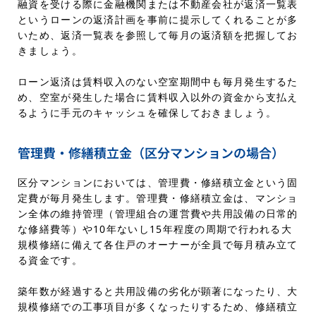
融資を受ける際に金融機関または不動産会社が返済一覧表
というローンの返済計画を事前に提示してくれることが多
いため、返済一覧表を参照して毎月の返済額を把握してお
きましょう。
ローン返済は賃料収入のない空室期間中も毎月発生するた
め、空室が発生した場合に賃料収入以外の資金から支払え
るように手元のキャッシュを確保しておきましょう。
管理費・修繕積立金（区分マンションの場合）
区分マンションにおいては、管理費・修繕積立金という固
定費が毎月発生します。管理費・修繕積立金は、マンショ
ン全体の維持管理（管理組合の運営費や共用設備の日常的
な修繕費等）や10年ないし15年程度の周期で行われる大
規模修繕に備えて各住戸のオーナーが全員で毎月積み立て
る資金です。
築年数が経過すると共用設備の劣化が顕著になったり、大
規模修繕での工事項目が多くなったりするため、修繕積立