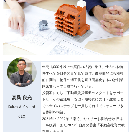
年間 1,000件以上の案件の相談に乗り、仕入れる物
件すべてを自身の目で見て買付、商品開発にも積極
的に関与。物件の適正化を図り商品化するのは創業
以来変わらず自身で行っている。
投資家に対して不動産賃貸事業のスタートをサポー
高桑 良充
トし、その後運用・管理・最終的に売却・建替えま
での全てのステップを一貫して自社でフォローでき
Kairos AI Co.,Ltd.
る体制を構築。
CEO
2021年・2022年「楽待」セミナーお問合せ数 日本
一を獲得、また2023年自身の著書「不動産投資の教
科書」を出版。