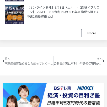
【オンライン開催】8月8日（土） -【節税×フルロ
ーン】フルローン×金利2%台×35年×節税も狙える
中古1棟投資術とは
more
前へ
次へ
不動産投資始めるなら知っておくべき！利回り相場とは・・・？
公務員が実は有利！年収400万円から始められるマンション投資