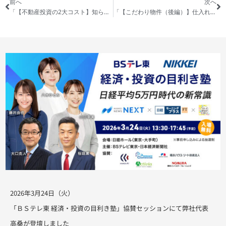
前へ
次へ
「【不動産投資の2大コスト】知らなきゃ損する！管理費・修繕積立金」の動画を公開しました
「【こだわり物件（後編）】仕入れた不動産物件を徹底解説！なぜその物件を買ったのか！？全て話します！！」の動画を公開しました
2026年3月24日（火）
「ＢＳテレ東 経済・投資の目利き塾」協賛セッションにて弊社代表
高桑が登壇しました