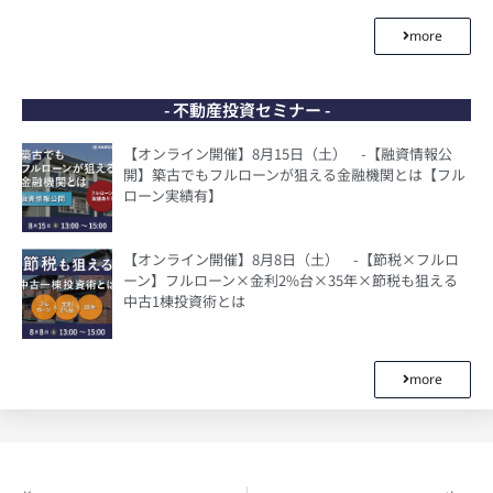
more
- 不動産投資セミナー -
【オンライン開催】8月15日（土） -【融資情報公
開】築古でもフルローンが狙える金融機関とは【フル
ローン実績有】
【オンライン開催】8月8日（土） -【節税×フルロ
ーン】フルローン×金利2%台×35年×節税も狙える
中古1棟投資術とは
more