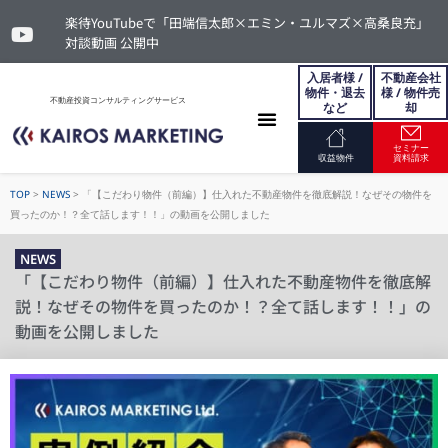
楽待YouTubeで「田端信太郎×エミン・ユルマズ×高桑良充」
対談動画 公開中
入居者様 /
不動産会社
物件・退去
様 / 物件売
不動産投資コンサルティングサービス
など
却
セミナー
お問い合わせ
収益物件
資料請求
TOP
>
NEWS
>
「【こだわり物件（前編）】仕入れた不動産物件を徹底解説！なぜその物件を
買ったのか！？全て話します！！」の動画を公開しました
NEWS
「【こだわり物件（前編）】仕入れた不動産物件を徹底解
説！なぜその物件を買ったのか！？全て話します！！」の
動画を公開しました