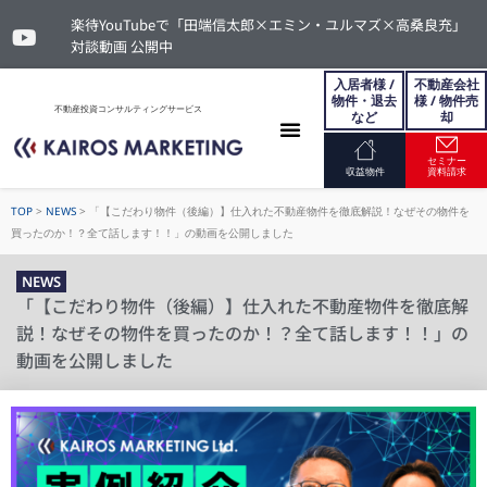
楽待YouTubeで「田端信太郎×エミン・ユルマズ×高桑良充」
対談動画 公開中
入居者様 /
不動産会社
物件・退去
様 / 物件売
不動産投資コンサルティングサービス
など
却
セミナー
お問い合わせ
収益物件
資料請求
TOP
>
NEWS
>
「【こだわり物件（後編）】仕入れた不動産物件を徹底解説！なぜその物件を
買ったのか！？全て話します！！」の動画を公開しました
NEWS
「【こだわり物件（後編）】仕入れた不動産物件を徹底解
説！なぜその物件を買ったのか！？全て話します！！」の
動画を公開しました