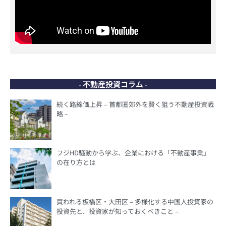
- 不動産投資コラム -
続く路線価上昇 – 首都圏郊外を賢く狙う不動産投資戦
略 –
フジHD騒動から学ぶ、企業における「不動産事業」
の在り方とは
買われる板橋区・大田区 – 多様化する中国人投資家の
投資先と、投資家が知っておくべきこと –