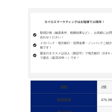
カイロスマーケティングはお陰様で10周年！
取得計画（融資条件、税務効果など）、お気軽にお問
合わせください！
メガバンク・地方銀行・信用金庫・ノンバンクご紹介
能です！
最近のオススメは法人（新設可）で地方銀行（0.8％
で築古（返済20年～）です！
階数
2階
建物面積
476.9