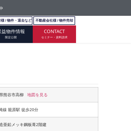
中
様 / 物件・退去など
不動産会社様 / 物件売却
収益物件情報
CONTACT
限定公開
セミナー・資料請求
県熊谷市高柳
地図を見る
高崎線 籠原駅 徒歩20分
造亜鉛メッキ鋼板葺2階建