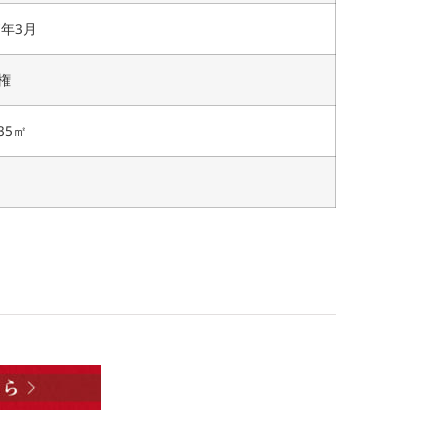
7年3月
権
.35㎡