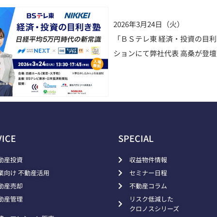
2026年3月24日（火）
「ＢＳテレ東 経済・投資の目
ションにて弊社代表 高桑が登
VICE
SPECIAL
動産投資
収益物件情報
業向け 不動産活用
セミナー日程
動産売却
不動産コラム
動産管理
リスク低減した
クロノスシリーズ