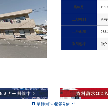
築年月
199
土地権利
所有
土地面積
963
取引態様
仲介
最新物件の情報発信中！