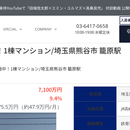
楽待YouTubeで「田端信太郎×エミン・ユルマズ×高桑良充」 対談動画 公開
入居者
03-6417-0658
SPECIAL
COMPANY
10:00-19:00 水曜定休
！1棟マンション/埼玉県熊谷市 籠原駅
働中！1棟マンション/埼玉県熊谷市 籠原駅
7,100万円
所在地
埼玉
9.4%
75.5万円（約47.9万円/月）
沿線交通
JR
建物構造
鉄骨