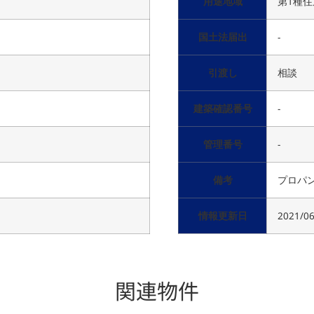
用途地域
第1種
国土法届出
-
引渡し
相談
建築確認番号
-
管理番号
-
備考
プロパ
情報更新日
2021/06
関連物件