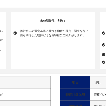
未公開物件、多数！
い
弊社独自の選定基準に基づき物件の選定・調査を行い、
自ら納得した物件だけをお客様にご紹介致します。
可
～）
地目
宅地
8㎡
都市計画区域
市街化