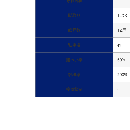
専有面積
-
間取り
1LDK
総戸数
12戸
駐車場
有
建ぺい率
60%
容積率
200%
接道状況
-