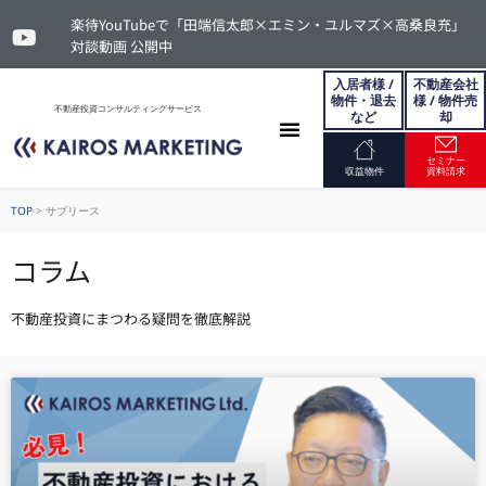
楽待YouTubeで「田端信太郎×エミン・ユルマズ×高桑良充」
対談動画 公開中
入居者様 /
不動産会社
物件・退去
様 / 物件売
不動産投資コンサルティングサービス
など
却
セミナー
お問い合わせ
収益物件
資料請求
TOP
>
サブリース
コラム
不動産投資にまつわる疑問を徹底解説