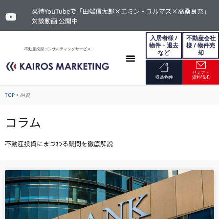
楽待YouTubeで「田端信太郎×エミン・ユルマズ×高桑良充」
対談動画 公開中
入居者様 /
不動産会社
物件・退去
様 / 物件売
不動産投資コンサルティングサービス
など
却
セミナー
お問い合わせ
収益物件
資料請求
TOP
>
融資
コラム
不動産投資にまつわる疑問を徹底解説