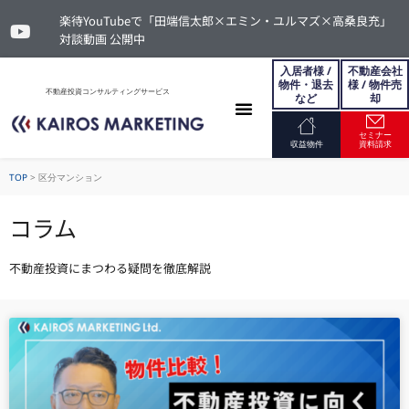
楽待YouTubeで「田端信太郎×エミン・ユルマズ×高桑良充」
対談動画 公開中
入居者様 /
不動産会社
物件・退去
様 / 物件売
不動産投資コンサルティングサービス
など
却
セミナー
お問い合わせ
収益物件
資料請求
TOP
>
区分マンション
コラム
不動産投資にまつわる疑問を徹底解説