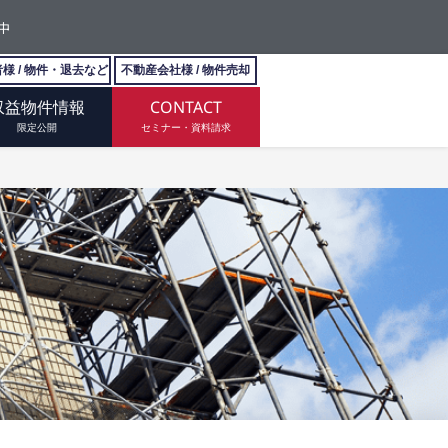
中
様 / 物件・退去など
不動産会社様 / 物件売却
収益物件情報
CONTACT
限定公開
セミナー・資料請求