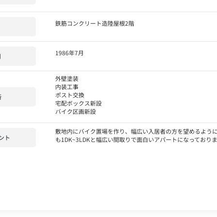
鉄筋コンクリート造陸屋根2階
1986年7月
月
外壁塗装
内装工事
ポスト交換
所
宅配ボックス新設
バイク区画新設
敷地内にバイク置場を作り、幅広い入居者の方を望めるよう
ント
も1DK~3LDKと幅広い間取りで面白いアパートになっており