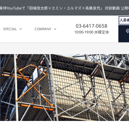
楽待YouTubeで「田端信太郎×エミン・ユルマズ×高桑良充」 対談動画 公開
入居者
03-6417-0658
SPECIAL
COMPANY
10:00-19:00 水曜定休