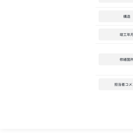
構造
竣工年
修繕箇
担当者コメ