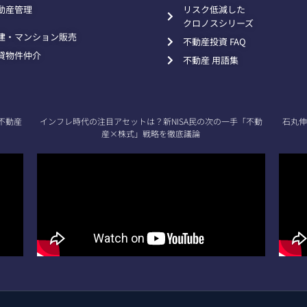
動産管理
リスク低減した
クロノスシリーズ
建・マンション販売
不動産投資 FAQ
貸物件仲介
不動産 用語集
不動産
インフレ時代の注目アセットは？新NISA民の次の一手「不動
石丸伸
産×株式」戦略を徹底議論