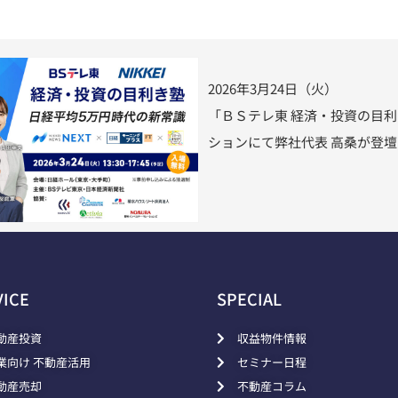
2026年3月24日（火）
「ＢＳテレ東 経済・投資の目
ションにて弊社代表 高桑が登
VICE
SPECIAL
動産投資
収益物件情報
業向け 不動産活用
セミナー日程
動産売却
不動産コラム