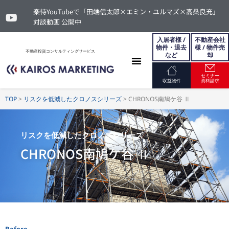
楽待YouTubeで「田端信太郎×エミン・ユルマズ×高桑良充」
対談動画 公開中
入居者様 /
不動産会社
物件・退去
様 / 物件売
不動産投資コンサルティングサービス
など
却
セミナー
お問い合わせ
収益物件
資料請求
TOP
>
リスクを低減したクロノスシリーズ
>
CHRONOS南鳩ケ谷 Ⅱ
リスクを低減したクロノスシリーズ
CHRONOS南鳩ケ谷 Ⅱ