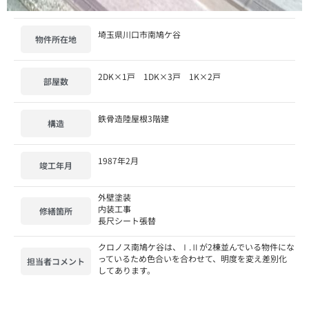
埼玉県川口市南鳩ケ谷
物件所在地
2DK×1戸 1DK×3戸 1K×2戸
部屋数
鉄骨造陸屋根3階建
構造
1987年2月
竣工年月
外壁塗装
内装工事
修繕箇所
長尺シート張替
クロノス南鳩ケ谷は、Ⅰ.Ⅱが2棟並んでいる物件にな
っているため色合いを合わせて、明度を変え差別化
担当者コメント
してあります。