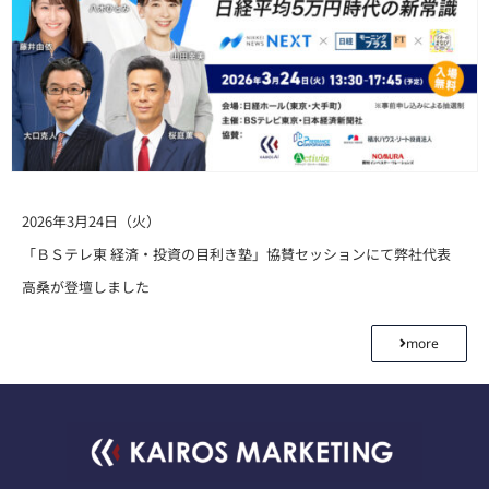
2026年3月24日（火）
「ＢＳテレ東 経済・投資の目利き塾」協賛セッションにて弊社代表
高桑が登壇しました
more