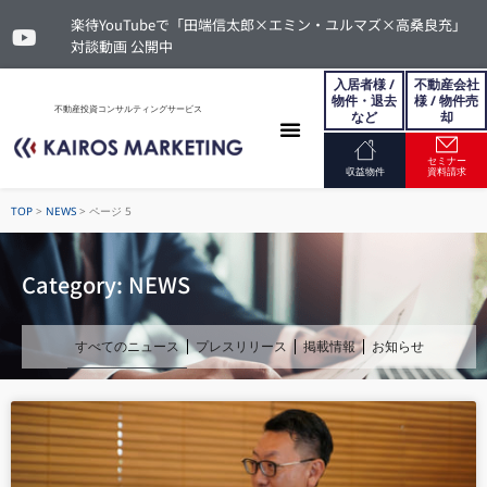
楽待YouTubeで「田端信太郎×エミン・ユルマズ×高桑良充」
対談動画 公開中
入居者様 /
不動産会社
物件・退去
様 / 物件売
不動産投資コンサルティングサービス
など
却
セミナー
お問い合わせ
収益物件
資料請求
TOP
>
NEWS
>
ページ 5
Category: NEWS
すべてのニュース
プレスリリース
掲載情報
お知らせ